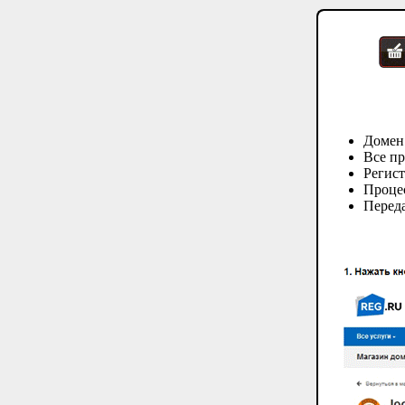
Домен
Все пр
Регис
Процес
Переда